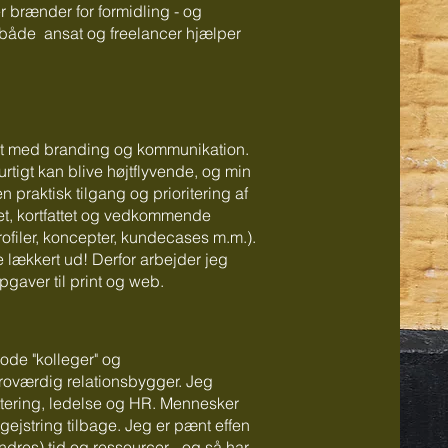
r brænder for formidling - og
både ansat og freelancer hjælper
elt med branding og kommunikation.
rtigt kan blive højtflyvende, og min
 praktisk tilgang og prioritering af
et, kortfattet og vedkommende
ofiler, koncepter, kundecases m.m.).
e lækkert ud! Derfor arbejder jeg
gaver til print og web.
ode "kolleger" og
troværdig relationsbygger. Jeg
ruttering, ledelse og HR. Mennesker
gejstring tilbage. Jeg er pænt effen
andres) tid og ressourcer - og så har