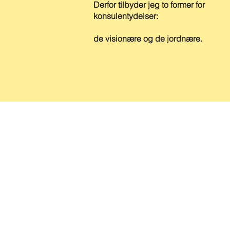
Derfor tilbyder jeg to former for
konsulentydelser:
de visionære og de jordnære.
KONTAKT
Brand the Bird
v. Tina Rosenvinge
hej@brandthebird.dk
Tlf. 2990 0318
Rodstensgade 9, 8300
CVR: 36214783