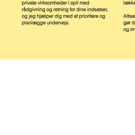
private virksomheder i spil med
lække
rådgivning og retning for dine indsatser,
og jeg hjælper dig med at prioritere og
Altsa
planlægge undervejs.
gør d
og i
LINKS
Forside
Kontakt
Ydelser
Forfatterskab
Om
PIGELIL
Referencer
Privatlivspolitik
 Odder