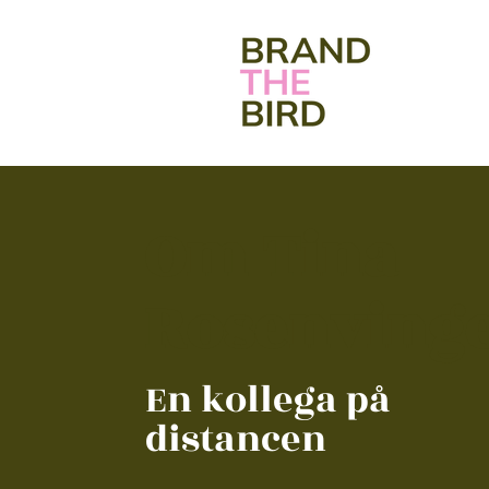
Om Tina
Rosenving
En kollega på
distancen