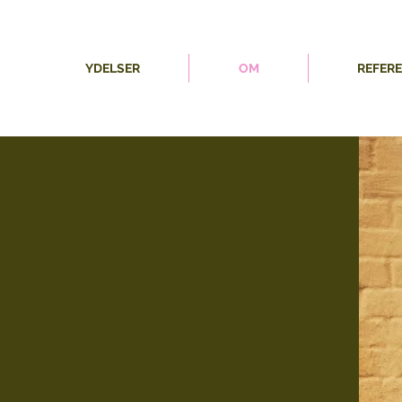
YDELSER
OM
REFER
e