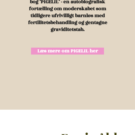
bog "PIGELIL" - en autobiografisk
fortælling om moderskabet som
tidligere ufrivilligt barnløs med
fertilitetsbehandling og gentagne
graviditetstab.
Læs mere om PIGELIL her