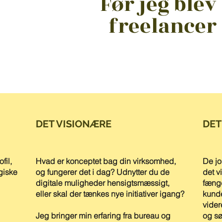
Før jeg blev
freelancer
DET VISIONÆRE
DET
fil,
Hvad er konceptet bag din virksomhed,
De jo
giske
og fungerer det i dag? Udnytter du de
det v
digitale muligheder hensigtsmæssigt,
fænge
eller skal der tænkes nye initiativer igang?
kunde
vider
Jeg bringer min erfaring fra bureau og
og sø