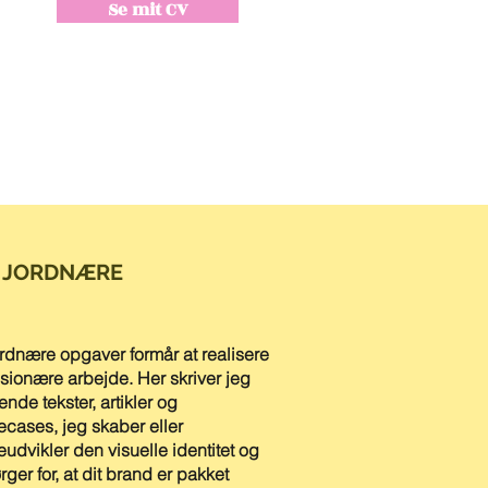
Se mit CV
 JORDNÆRE
rdnære opgaver formår at realisere
isionære arbejde. Her skriver jeg
nde tekster, artikler og
cases, jeg skaber eller
eudvikler den visuelle identitet og
rger for, at dit brand er pakket