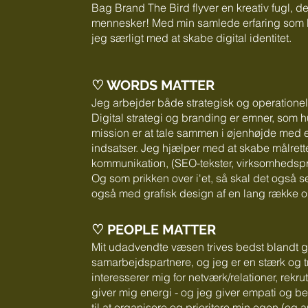
Bag Brand The Bird flyver en kreativ fugl, de
mennesker! Med min samlede erfaring som 
jeg særligt med at skabe digital identitet.
♡ WORDS MATTER
Jeg arbejder både strategisk og operation
Digital strategi og branding er emner, som hu
mission er at tale sammen i øjenhøjde med en
indsatser. Jeg hjælper med at skabe
målrett
kommunikation
, (SEO-tekster, virksomhedspr
Og som prikken over i'et, så skal det også s
også med
grafisk design
af en lang række op
♡ PEOPLE MATTER
Mit udadvendte væsen trives bedst blandt g
samarbejdspartnere, og jeg er en stærk og 
interesserer mig for netværk/relationer, rek
giver mig energi - og jeg giver empati og be
til at organisere og prioritere min egen (og 